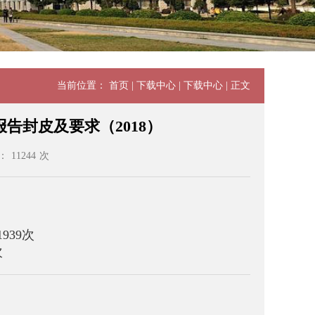
当前位置：
首页
|
下载中心
|
下载中心
| 正文
告封皮及要求（2018）
：
11244
次
1939
次
次