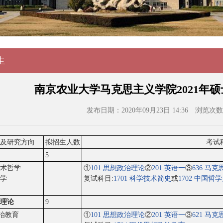
生
南京农业大学马克思主义学院2021年
发布日期：2020年09月23日 14:36
浏览次数
及研究方向
拟招生人数
考试
5
技术哲学
①
101 思想政治理论
②
201 英语一
③
636 马
哲学
复试科目:
1701 科学技术简史
或
1702 中国哲
义理论
9
政治教育
①
101 思想政治理论
②
201 英语一
③
621 马