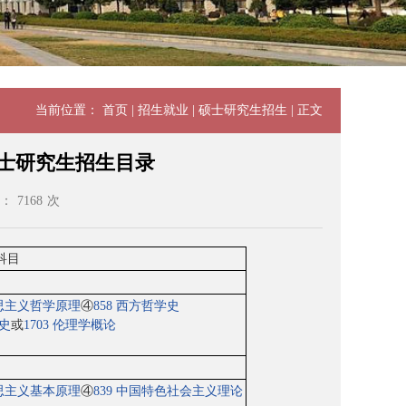
当前位置：
首页
|
招生就业
|
硕士研究生招生
| 正文
硕士研究生招生目录
：
7168
次
科目
克思主义哲学原理
④
858 西方哲学史
学史
或
1703 伦理学概论
克思主义基本原理
④
839 中国特色社会主义理论