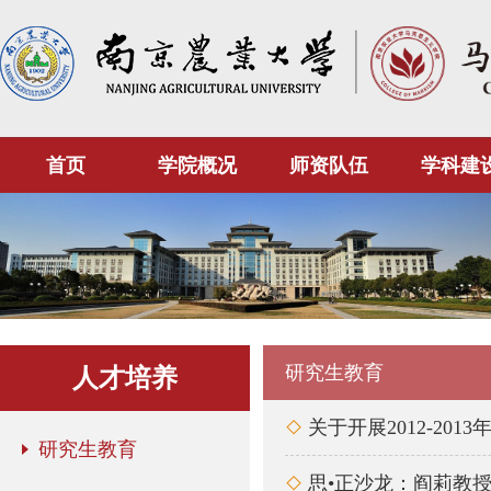
首页
学院概况
师资队伍
学科建
研究生教育
人才培养
关于开展2012-2

研究生教育
思•正沙龙：阎莉教
