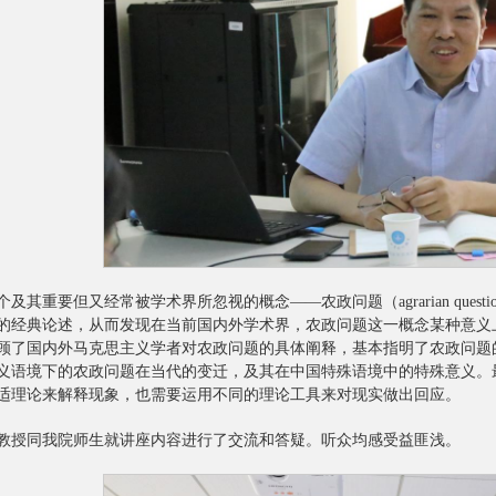
及其重要但又经常被学术界所忽视的概念——农政问题（agrarian que
的经典论述，从而发现在当前国内外学术界，农政问题这一概念某种意义
顾了国内外马克思主义学者对农政问题的具体阐释，基本指明了农政问题
义语境下的农政问题在当代的变迁，及其在中国特殊语境中的特殊意义。
适理论来解释现象，也需要运用不同的理论工具来对现实做出回应。
教授同我院师生就讲座内容进行了交流和答疑。听众均感受益匪浅。